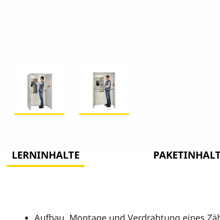
LERNINHALTE
PAKETINHAL
Aufbau, Montage und Verdrahtung eines Zäh