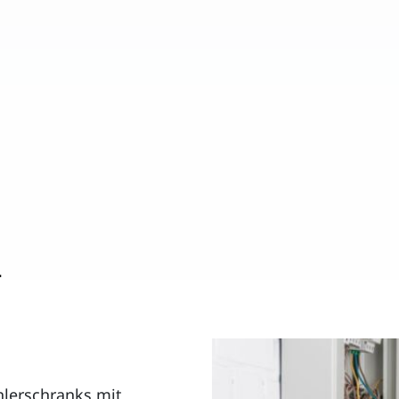
T
lerschranks mit