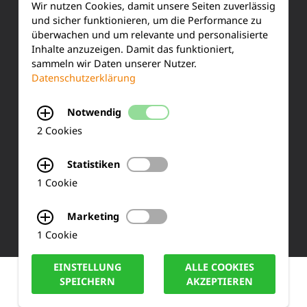
KONTAKT
Wir nutzen Cookies, damit unsere Seiten zuverlässig
und sicher funktionieren, um die Performance zu
Siemensstraße 2
überwachen und um relevante und personalisierte
Inhalte anzuzeigen. Damit das funktioniert,
sammeln wir Daten unserer Nutzer.
50170 Kerpen
Datenschutzerklärung
Tel.: +49 (0) 2273-567 0
Notwendig
Fax: +49 (0) 2273 567 30
2 Cookies
info@lucas-nuelle.de
Statistiken
1 Cookie
Marketing
1 Cookie
EINSTELLUNG
ALLE COOKIES
IMPRESSUM
DATENSCHUTZ
COOKIE HINWEISE
SPEICHERN
AKZEPTIEREN