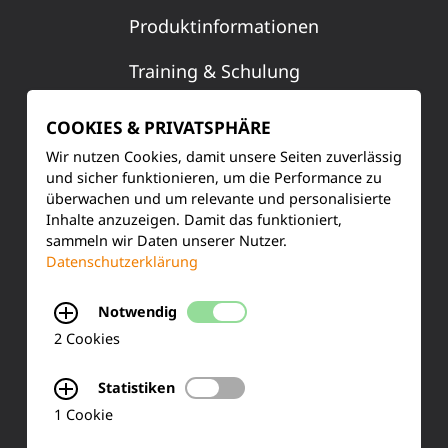
Produktinformationen
Training & Schulung
Ihre Meinung
COOKIES & PRIVATSPHÄRE
Wir nutzen Cookies, damit unsere Seiten zuverlässig
FAQ
und sicher funktionieren, um die Performance zu
überwachen und um relevante und personalisierte
Inhalte anzuzeigen. Damit das funktioniert,
KONTAKT
sammeln wir Daten unserer Nutzer.
Datenschutzerklärung
Siemensstraße 2
Notwendig
50170 Kerpen
2 Cookies
Tel.: +49 (0) 2273-567 0
Statistiken
1 Cookie
Fax: +49 (0) 2273 567 30