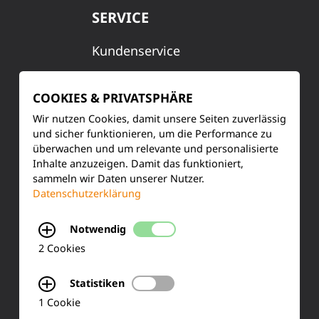
SERVICE
Kundenservice
Produktinformationen
COOKIES & PRIVATSPHÄRE
Training & Schulung
Wir nutzen Cookies, damit unsere Seiten zuverlässig
und sicher funktionieren, um die Performance zu
Ihre Meinung
überwachen und um relevante und personalisierte
Inhalte anzuzeigen. Damit das funktioniert,
FAQ
sammeln wir Daten unserer Nutzer.
Datenschutzerklärung
Notwendig
KONTAKT
2 Cookies
Siemensstraße 2
Statistiken
50170 Kerpen
1 Cookie