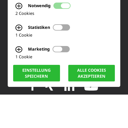
KONTAKT
Notwendig
2 Cookies
Siemensstraße 2
50170 Kerpen
Statistiken
1 Cookie
Tel.: +49 (0) 2273-567 0
Marketing
Fax: +49 (0) 2273 567 30
1 Cookie
info@lucas-nuelle.de
EINSTELLUNG
ALLE COOKIES
SPEICHERN
AKZEPTIEREN
IMPRESSUM
DATENSCHUTZ
COOKIE HINWEISE