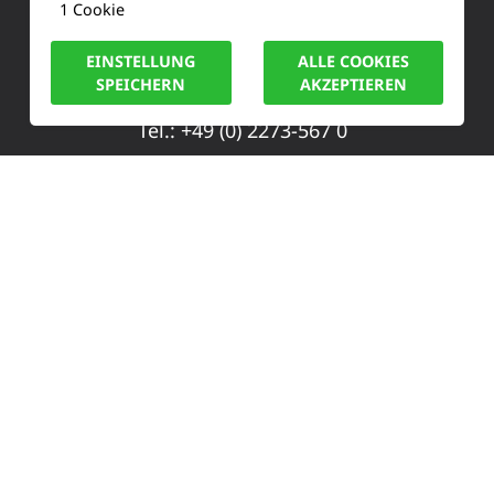
1 Cookie
Siemensstraße 2
EINSTELLUNG
ALLE COOKIES
50170 Kerpen
SPEICHERN
AKZEPTIEREN
Tel.: +49 (0) 2273-567 0
Fax: +49 (0) 2273 567 30
info@lucas-nuelle.de
IMPRESSUM
DATENSCHUTZ
COOKIE HINWEISE
© LUCAS-NÜLLE GMBH