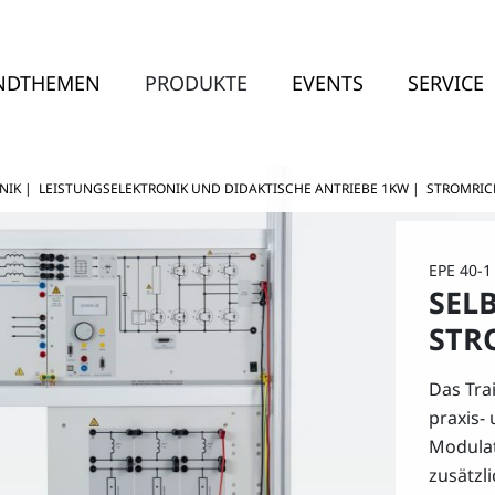
NDTHEMEN
PRODUKTE
EVENTS
SERVICE
NIK
|
LEISTUNGSELEKTRONIK UND DIDAKTISCHE ANTRIEBE 1KW
|
STROMRIC
EPE 40-1
SEL
STR
Das Tra
praxis-
Modulat
zusätzl