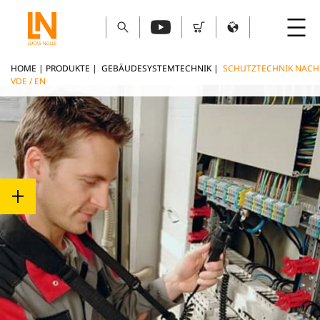
HOME
|
PRODUKTE
|
GEBÄUDESYSTEMTECHNIK
|
SCHUTZTECHNIK NACH
VDE / EN