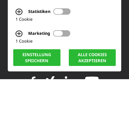
Siemensstraße 2
Statistiken
1 Cookie
50170 Kerpen
Marketing
Tel.: +49 (0) 2273-567 0
1 Cookie
Fax: +49 (0) 2273 567 30
EINSTELLUNG
ALLE COOKIES
SPEICHERN
AKZEPTIEREN
info@lucas-nuelle.de
IMPRESSUM
DATENSCHUTZ
COOKIE HINWEISE
© LUCAS-NÜLLE GMBH