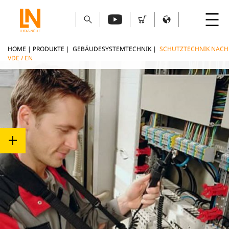
HOME
|
PRODUKTE
|
GEBÄUDESYSTEMTECHNIK
|
SCHUTZTECHNIK NACH
VDE / EN