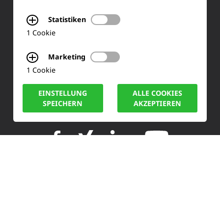
Siemensstraße 2
Statistiken
1 Cookie
50170 Kerpen
Marketing
Tel.: +49 (0) 2273-567 0
1 Cookie
Fax: +49 (0) 2273 567 30
EINSTELLUNG
ALLE COOKIES
SPEICHERN
AKZEPTIEREN
info@lucas-nuelle.de
IMPRESSUM
DATENSCHUTZ
COOKIE HINWEISE
© LUCAS-NÜLLE GMBH