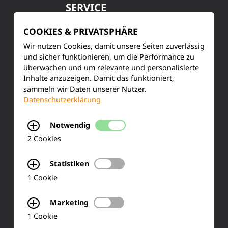
SERVICE
Kundenservice
COOKIES & PRIVATSPHÄRE
Wir nutzen Cookies, damit unsere Seiten zuverlässig
Produktinformationen
und sicher funktionieren, um die Performance zu
überwachen und um relevante und personalisierte
Training & Schulung
Inhalte anzuzeigen. Damit das funktioniert,
sammeln wir Daten unserer Nutzer.
Ihre Meinung
Datenschutzerklärung
FAQ
Notwendig
2 Cookies
KONTAKT
Statistiken
1 Cookie
Siemensstraße 2
Marketing
50170 Kerpen
1 Cookie