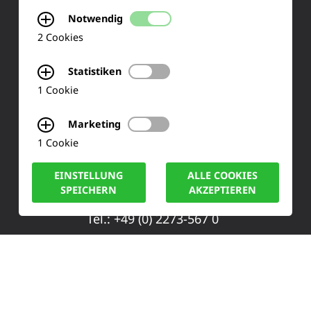
Training & Schulung
Notwendig
Ihre Meinung
2 Cookies
FAQ
Statistiken
1 Cookie
KONTAKT
Marketing
1 Cookie
Siemensstraße 2
EINSTELLUNG
ALLE COOKIES
50170 Kerpen
SPEICHERN
AKZEPTIEREN
Tel.: +49 (0) 2273-567 0
Fax: +49 (0) 2273 567 30
info@lucas-nuelle.de