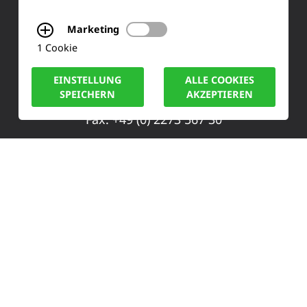
Siemensstraße 2
Marketing
1 Cookie
50170 Kerpen
EINSTELLUNG
ALLE COOKIES
Tel.: +49 (0) 2273-567 0
SPEICHERN
AKZEPTIEREN
Fax: +49 (0) 2273 567 30
info@lucas-nuelle.de
IMPRESSUM
DATENSCHUTZ
COOKIE HINWEISE
© LUCAS-NÜLLE GMBH