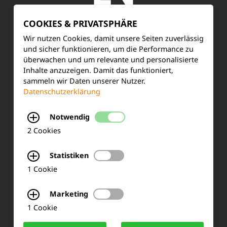
COOKIES & PRIVATSPHÄRE
SERVICE
Wir nutzen Cookies, damit unsere Seiten zuverlässig
und sicher funktionieren, um die Performance zu
überwachen und um relevante und personalisierte
Kundenservice
Inhalte anzuzeigen. Damit das funktioniert,
sammeln wir Daten unserer Nutzer.
Produktinformationen
Datenschutzerklärung
Training & Schulung
Notwendig
Ihre Meinung
2 Cookies
FAQ
Statistiken
1 Cookie
KONTAKT
Marketing
1 Cookie
Siemensstraße 2