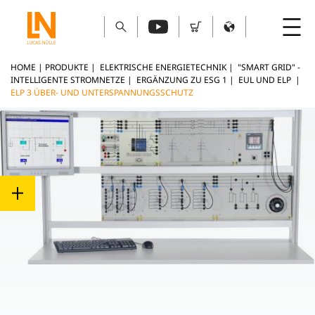
HOME
|
PRODUKTE
|
ELEKTRISCHE ENERGIETECHNIK
|
"SMART GRID" -
INTELLIGENTE STROMNETZE
|
ERGÄNZUNG ZU ESG 1
|
EUL UND ELP
|
ELP 3 ÜBER- UND UNTERSPANNUNGSSCHUTZ