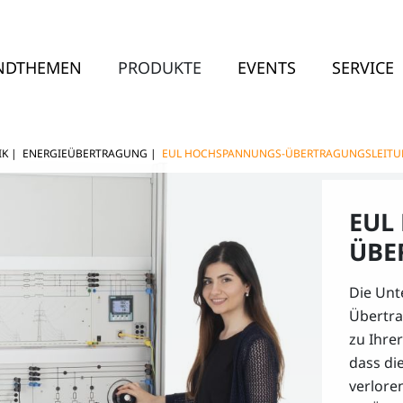
NDTHEMEN
PRODUKTE
EVENTS
SERVICE
IK
|
ENERGIEÜBERTRAGUNG
|
EUL HOCHSPANNUNGS-ÜBERTRAGUNGSLEIT
EUL
ÜBE
Die Unt
Übertra
zu Ihre
dass di
verlore