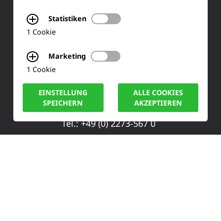
FAQ
Statistiken
1 Cookie
KONTAKT
Marketing
1 Cookie
Siemensstraße 2
EINSTELLUNG
ALLE COOKIES
50170 Kerpen
SPEICHERN
AKZEPTIEREN
Tel.: +49 (0) 2273-567 0
Fax: +49 (0) 2273 567 30
info@lucas-nuelle.de