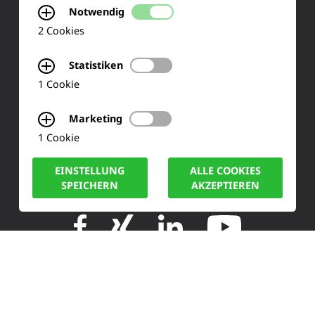
Notwendig
KONTAKT
2 Cookies
Siemensstraße 2
Statistiken
50170 Kerpen
1 Cookie
Tel.: +49 (0) 2273-567 0
Marketing
1 Cookie
Fax: +49 (0) 2273 567 30
EINSTELLUNG
ALLE COOKIES
info@lucas-nuelle.de
SPEICHERN
AKZEPTIEREN
IMPRESSUM
DATENSCHUTZ
COOKIE HINWEISE