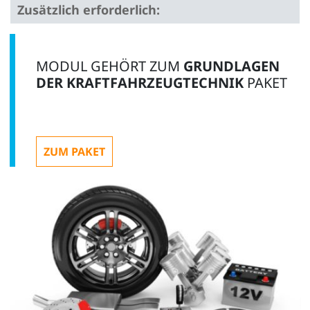
Zusätzlich erforderlich:
1
MODUL GEHÖRT ZUM
GRUNDLAGEN
DER KRAFTFAHRZEUGTECHNIK
PAKET
UniTrain Interface mit virtuellen Instrumenten (Basis
ZUM PAKET
VI)
CO4203-2A
1
UniTrain Messzubehör, Shunts und Messleitungen