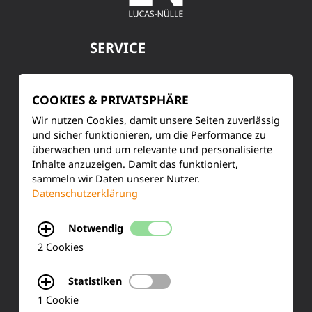
SERVICE
Kundenservice
COOKIES & PRIVATSPHÄRE
Produktinformationen
Wir nutzen Cookies, damit unsere Seiten zuverlässig
und sicher funktionieren, um die Performance zu
Training & Schulung
überwachen und um relevante und personalisierte
Inhalte anzuzeigen. Damit das funktioniert,
Ihre Meinung
sammeln wir Daten unserer Nutzer.
Datenschutzerklärung
FAQ
Notwendig
2 Cookies
KONTAKT
Statistiken
Siemensstraße 2
1 Cookie