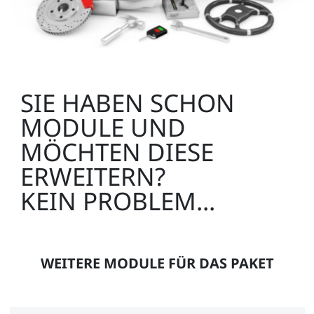
CO4203-2J
Zusätzlich empfehlenswert:
SIE HABEN SCHON
1
MODULE UND
MÖCHTEN DIESE
ERWEITERN?
KEIN PROBLEM...
UniTrain Aufbewahrungskoffer für
Experimentierboard
SO4203-2V
WEITERE MODULE FÜR DAS PAKET
1