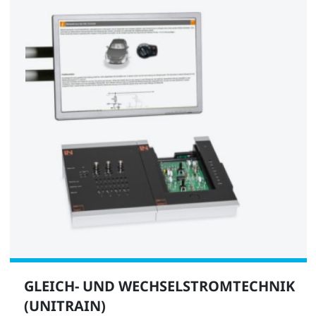
Digitalmultimeter Multi 13S
LM2330
1
Prüflampe
LM8205
GLEICH- UND WECHSELSTROMTECHNIK
(UNITRAIN)