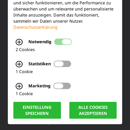
und sicher funktionieren, um die Performance zu
Training & Schulung
überwachen und um relevante und personalisierte
Inhalte anzuzeigen. Damit das funktioniert,
Ihre Meinung
sammeln wir Daten unserer Nutzer.
Datenschutzerklärung
FAQ
Notwendig
2 Cookies
KONTAKT
Statistiken
Siemensstraße 2
1 Cookie
50170 Kerpen
Marketing
1 Cookie
Tel.: +49 (0) 2273-567 0
EINSTELLUNG
ALLE COOKIES
Fax: +49 (0) 2273 567 30
SPEICHERN
AKZEPTIEREN
info@lucas-nuelle.de