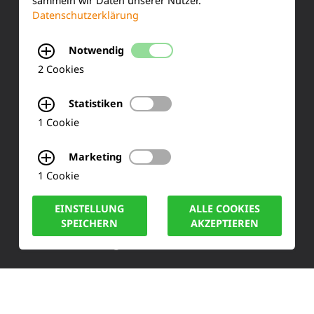
sammeln wir Daten unserer Nutzer.
Datenschutzerklärung
FAQ
Notwendig
2 Cookies
KONTAKT
Statistiken
Siemensstraße 2
1 Cookie
50170 Kerpen
Marketing
1 Cookie
Tel.: +49 (0) 2273-567 0
EINSTELLUNG
ALLE COOKIES
Fax: +49 (0) 2273 567 30
SPEICHERN
AKZEPTIEREN
info@lucas-nuelle.de