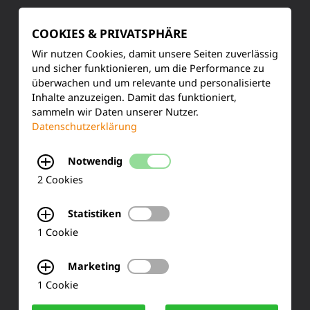
Kundenservice
COOKIES & PRIVATSPHÄRE
Produktinformationen
Wir nutzen Cookies, damit unsere Seiten zuverlässig
und sicher funktionieren, um die Performance zu
Training & Schulung
überwachen und um relevante und personalisierte
Inhalte anzuzeigen. Damit das funktioniert,
Ihre Meinung
sammeln wir Daten unserer Nutzer.
Datenschutzerklärung
FAQ
Notwendig
2 Cookies
KONTAKT
Statistiken
Siemensstraße 2
1 Cookie
50170 Kerpen
Marketing
1 Cookie
Tel.: +49 (0) 2273-567 0