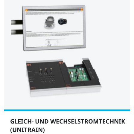
Digitalmultimeter Multi 13S
LM2330
1
Prüflampe
LM8205
GLEICH- UND WECHSELSTROMTECHNIK
(UNITRAIN)