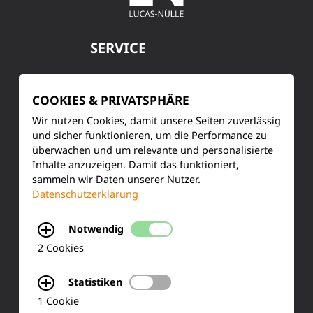
SERVICE
Kundenservice
COOKIES & PRIVATSPHÄRE
Produktinformationen
Wir nutzen Cookies, damit unsere Seiten zuverlässig
und sicher funktionieren, um die Performance zu
Training & Schulung
überwachen und um relevante und personalisierte
Inhalte anzuzeigen. Damit das funktioniert,
Ihre Meinung
sammeln wir Daten unserer Nutzer.
Datenschutzerklärung
FAQ
Notwendig
2 Cookies
KONTAKT
Statistiken
Siemensstraße 2
1 Cookie