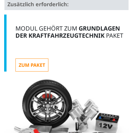
Zusätzlich erforderlich:
1
MODUL GEHÖRT ZUM
GRUNDLAGEN
DER KRAFTFAHRZEUGTECHNIK
PAKET
UniTrain Interface mit virtuellen Instrumenten (Basis
ZUM PAKET
VI)
CO4203-2A
1
UniTrain Messzubehör, Shunts und Messleitungen