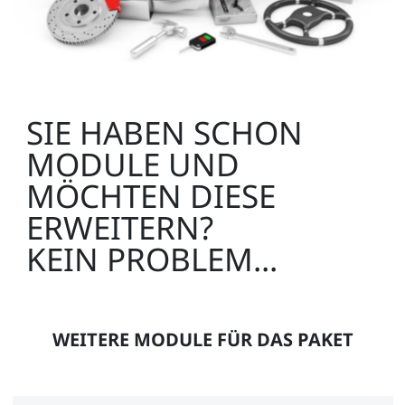
CO4203-2J
Zusätzlich empfehlenswert:
SIE HABEN SCHON
1
MODULE UND
MÖCHTEN DIESE
ERWEITERN?
KEIN PROBLEM...
UniTrain Aufbewahrungskoffer für
Experimentierboard
SO4203-2V
WEITERE MODULE FÜR DAS PAKET
1