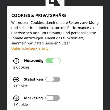
COOKIES & PRIVATSPHÄRE
SERVICE
Wir nutzen Cookies, damit unsere Seiten zuverlässig
und sicher funktionieren, um die Performance zu
überwachen und um relevante und personalisierte
Kundenservice
Inhalte anzuzeigen. Damit das funktioniert,
sammeln wir Daten unserer Nutzer.
Produktinformationen
Datenschutzerklärung
Training & Schulung
Notwendig
Ihre Meinung
2 Cookies
FAQ
Statistiken
1 Cookie
KONTAKT
Marketing
1 Cookie
Siemensstraße 2