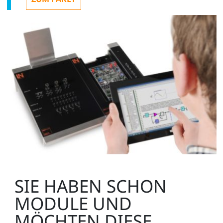
1
Digitalmultimeter Multi 13S
LM2330
Zusätzlich empfehlenswert:
1
SIE HABEN SCHON
MODULE UND
UniTrain Aufbewahrungskoffer für
MÖCHTEN DIESE