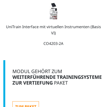
UniTrain Interface mit virtuellen Instrumenten (Basis
VI)
CO4203-2A
1
MODUL GEHÖRT ZUM
WEITERFÜHRENDE TRAININGSYSTEME
ZUR VERTIEFUNG
PAKET
UniTrain Messzubehör, Shunts und Messleitungen
CO4203-2J
ZUM PAKET