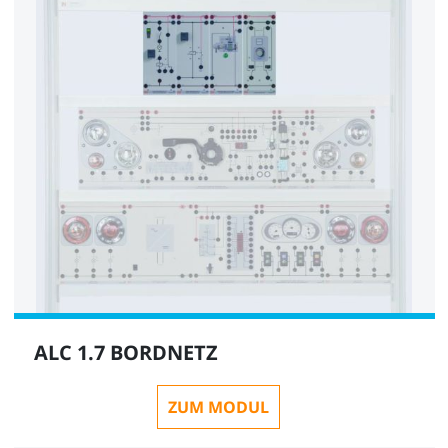
1
Flachbildschirmhalter m. Faltarm, bis 15kg zur
Aluprofilbefestigung, VESA 75/100
ST8010-4T
1
ALC 1.7 BORDNETZ
ZUM MODUL
Schutzhülle für Experimentierwagen, 3-etagig