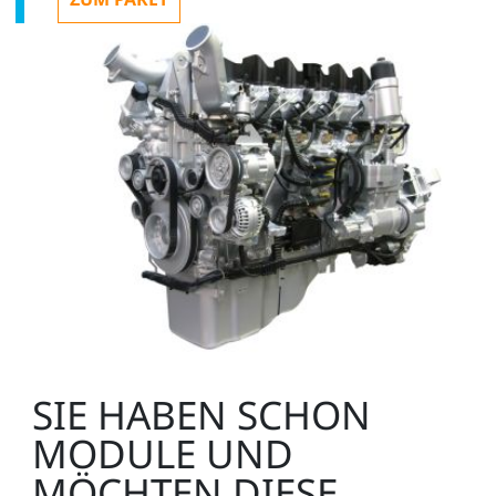
CO3223-7B
1
Über-/Unterdruckpumpe
LM8213
Zusätzlich empfehlenswert:
1
SIE HABEN SCHON
MODULE UND
MÖCHTEN DIESE