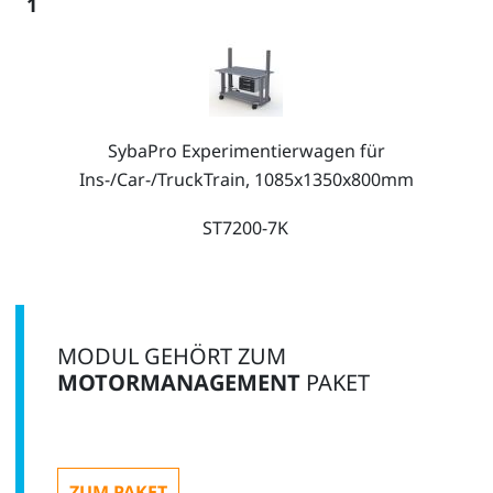
1
SybaPro Experimentierwagen für
Ins-/Car-/TruckTrain, 1085x1350x800mm
ST7200-7K
1
MODUL GEHÖRT ZUM
MOTORMANAGEMENT
PAKET
Kabelsatz für CarTrain Motormanagement -
Trainingssysteme
ZUM PAKET