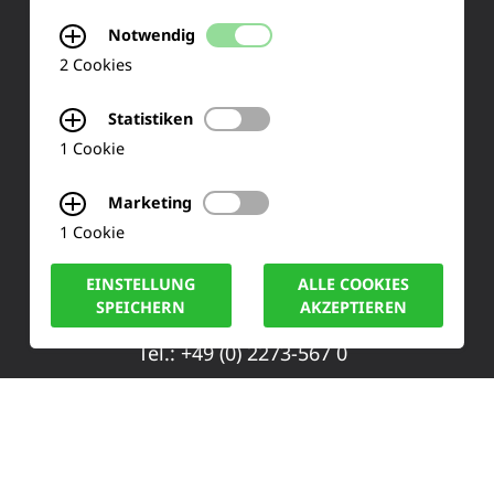
Training & Schulung
Notwendig
Ihre Meinung
2 Cookies
FAQ
Statistiken
1 Cookie
KONTAKT
Marketing
1 Cookie
Siemensstraße 2
EINSTELLUNG
ALLE COOKIES
50170 Kerpen
SPEICHERN
AKZEPTIEREN
Tel.: +49 (0) 2273-567 0
Fax: +49 (0) 2273 567 30
info@lucas-nuelle.de