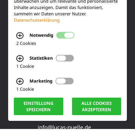
überwachen und um relevante und personalisierte
Training & Schulung
Inhalte anzuzeigen. Damit das funktioniert,
sammeln wir Daten unserer Nutzer.
Ihre Meinung
Datenschutzerklärung
FAQ
Notwendig
2 Cookies
KONTAKT
Statistiken
1 Cookie
Siemensstraße 2
Marketing
50170 Kerpen
1 Cookie
Tel.: +49 (0) 2273-567 0
EINSTELLUNG
ALLE COOKIES
SPEICHERN
AKZEPTIEREN
Fax: +49 (0) 2273 567 30
info@lucas-nuelle.de