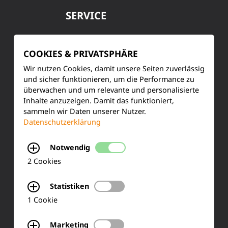
SERVICE
Kundenservice
COOKIES & PRIVATSPHÄRE
Produktinformationen
Wir nutzen Cookies, damit unsere Seiten zuverlässig
und sicher funktionieren, um die Performance zu
Training & Schulung
überwachen und um relevante und personalisierte
Inhalte anzuzeigen. Damit das funktioniert,
Ihre Meinung
sammeln wir Daten unserer Nutzer.
Datenschutzerklärung
FAQ
Notwendig
2 Cookies
KONTAKT
Statistiken
Siemensstraße 2
1 Cookie
50170 Kerpen
Marketing