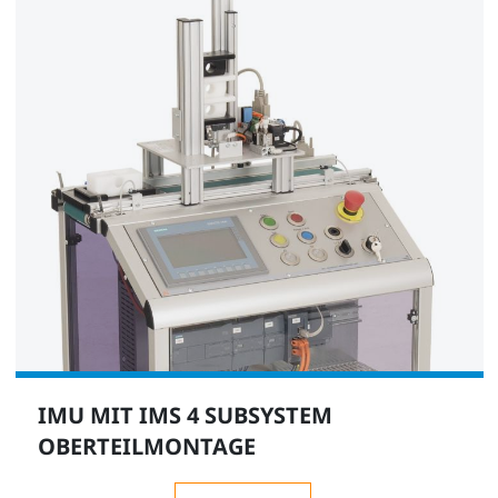
Inbusschlüsselsatz
LM9716
1
Membrantrockner IDG3 mit Schnellkupplung u.
Filter AF20 mit Wasserabscheider
IMU MIT IMS 4 SUBSYSTEM
OBERTEILMONTAGE
LM9671