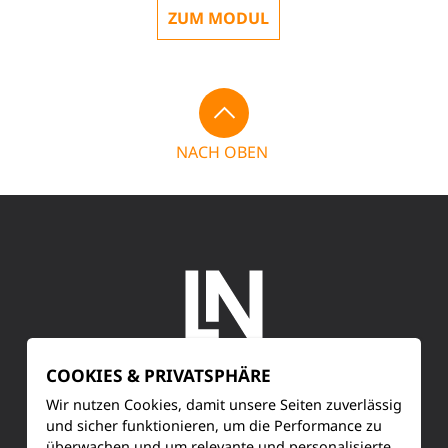
ZUM MODUL
NACH OBEN
COOKIES & PRIVATSPHÄRE
SERVICE
Wir nutzen Cookies, damit unsere Seiten zuverlässig
und sicher funktionieren, um die Performance zu
überwachen und um relevante und personalisierte