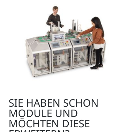
Werkstück-Unterteil weiß
LM9524
1
Werkstück-Unterteil schwarz
LM9525
SIE HABEN SCHON
Zubehör:
MODULE UND
1
MÖCHTEN DIESE