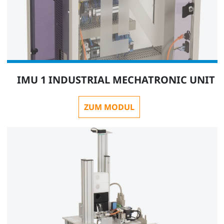
SO2805-5J
1
IMU 1 INDUSTRIAL MECHATRONIC UNIT
Interactive Lab Assistant: IMS X Mechatronische
ZUM MODUL
Basisstationen
SO2805-5X
1
QuickChart IMU Industrial Mechatronic Unit