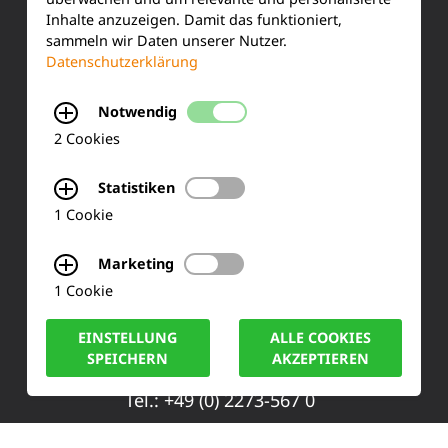
Kundenservice
Inhalte anzuzeigen. Damit das funktioniert,
sammeln wir Daten unserer Nutzer.
Produktinformationen
Datenschutzerklärung
Training & Schulung
Notwendig
Ihre Meinung
2 Cookies
FAQ
Statistiken
1 Cookie
KONTAKT
Marketing
1 Cookie
Siemensstraße 2
EINSTELLUNG
ALLE COOKIES
50170 Kerpen
SPEICHERN
AKZEPTIEREN
Tel.: +49 (0) 2273-567 0
Fax: +49 (0) 2273 567 30