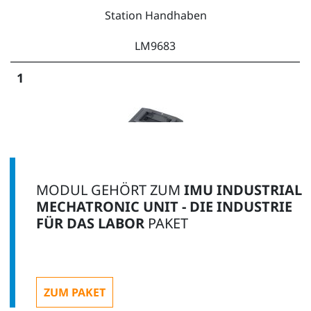
Station Handhaben
LM9683
1
Symmetrische Werkstückträgerplatte
MODUL GEHÖRT ZUM
IMU INDUSTRIAL
LM9532
MECHATRONIC UNIT - DIE INDUSTRIE
FÜR DAS LABOR
PAKET
1
ZUM PAKET