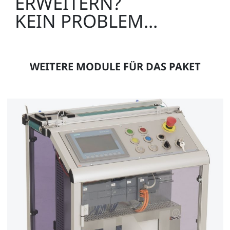
ERWEITERN?
KEIN PROBLEM...
Schnittstellenkabel 25-polig, Sub-D-Buchse/Stecker,
1,8 m
WEITERE MODULE FÜR DAS PAKET
LM9061
Medien:
1
Interactive Lab Assistant: IMU 1 Industrial
Mechatronic Unit