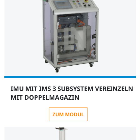
Verdichter, geräuscharm (Kompressor)
SE2902-9L
1
IMU MIT IMS 3 SUBSYSTEM VEREINZELN
MIT DOPPELMAGAZIN
Schlauch- und Zubehörsatz für mechatronische
Systeme
ZUM MODUL
LM9571
1