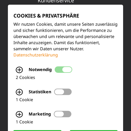
Kundenservice
Produktinformationen
COOKIES & PRIVATSPHÄRE
Wir nutzen Cookies, damit unsere Seiten zuverlässig
Training & Schulung
und sicher funktionieren, um die Performance zu
überwachen und um relevante und personalisierte
Ihre Meinung
Inhalte anzuzeigen. Damit das funktioniert,
sammeln wir Daten unserer Nutzer.
FAQ
Datenschutzerklärung
Notwendig
KONTAKT
2 Cookies
Siemensstraße 2
Statistiken
1 Cookie
50170 Kerpen
Marketing
Tel.: +49 (0) 2273-567 0
1 Cookie
Fax: +49 (0) 2273 567 30