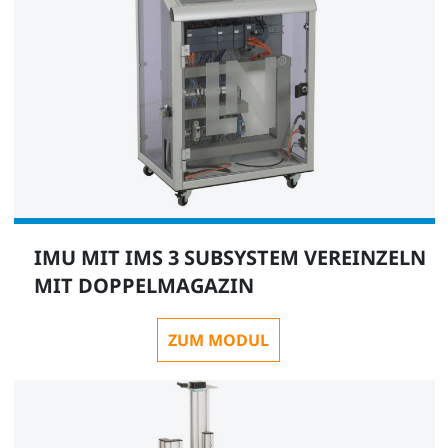
1
Interactive Lab Assistant: IMS X Mechatronische
Basisstationen
SO2805-5X
IMU MIT IMS 3 SUBSYSTEM VEREINZELN
1
MIT DOPPELMAGAZIN
ZUM MODUL
QuickChart IMU Industrial Mechatronic Unit