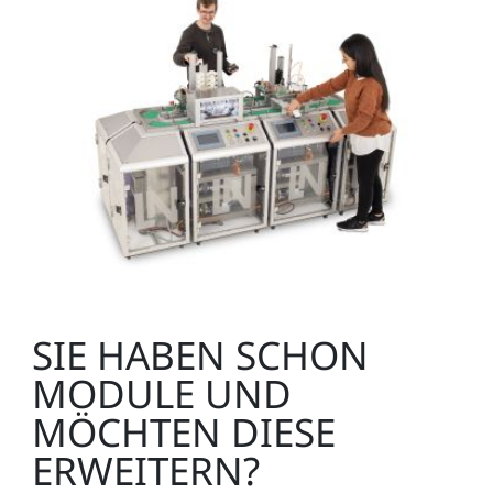
LM9521
1
Werkstück-Oberteil schwarz
LM9522
1
SIE HABEN SCHON
MODULE UND
MÖCHTEN DIESE
ERWEITERN?
Werkstück-Unterteil weiß