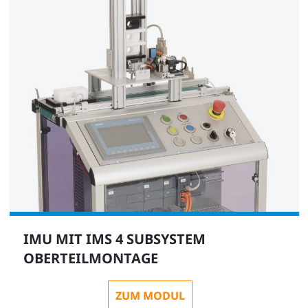
SO6200-2U
1
QuickChart IMS 6 Mechatronisches Subsystem
Prüfen
SO6200-1F
Zusätzlich empfehlenswert:
IMU MIT IMS 4 SUBSYSTEM
1
OBERTEILMONTAGE
ZUM MODUL