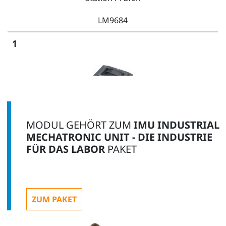
LM9684
1
Symmetrische Werkstückträgerplatte
MODUL GEHÖRT ZUM
IMU INDUSTRIAL
LM9532
MECHATRONIC UNIT - DIE INDUSTRIE
FÜR DAS LABOR
PAKET
1
ZUM PAKET
Werkstück-Oberteil weiß