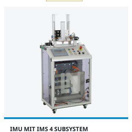
Verdichter, geräuscharm (Kompressor)
SE2902-9L
1
Schlauch- und Zubehörsatz für mechatronische
Systeme
LM9571
1
IMU MIT IMS 4 SUBSYSTEM