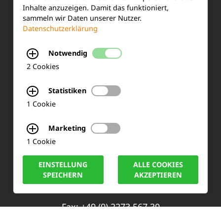
Inhalte anzuzeigen. Damit das funktioniert,
Produktinformationen
sammeln wir Daten unserer Nutzer.
Datenschutzerklärung
Training & Schulung
Notwendig
Ihre Meinung
2 Cookies
FAQ
Statistiken
1 Cookie
KONTAKT
Marketing
Siemensstraße 2
1 Cookie
50170 Kerpen
EINSTELLUNG
ALLE COOKIES
SPEICHERN
AKZEPTIEREN
Tel.: +49 (0) 2273-567 0
Fax: +49 (0) 2273 567 30