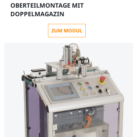
OBERTEILMONTAGE MIT
DOPPELMAGAZIN
Inbusschlüsselsatz
ZUM MODUL
LM9716
1
Membrantrockner IDG3 mit Schnellkupplung u.
Filter AF20 mit Wasserabscheider
LM9671