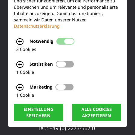
und sicher funktionieren, um die Performance zu
überwachen und um relevante und personalisierte
Kundenservice
Inhalte anzuzeigen. Damit das funktioniert,
sammeln wir Daten unserer Nutzer.
Produktinformationen
Datenschutzerklärung
Training & Schulung
Notwendig
Ihre Meinung
2 Cookies
FAQ
Statistiken
1 Cookie
KONTAKT
Marketing
1 Cookie
Siemensstraße 2
EINSTELLUNG
ALLE COOKIES
50170 Kerpen
SPEICHERN
AKZEPTIEREN
Tel.: +49 (0) 2273-567 0