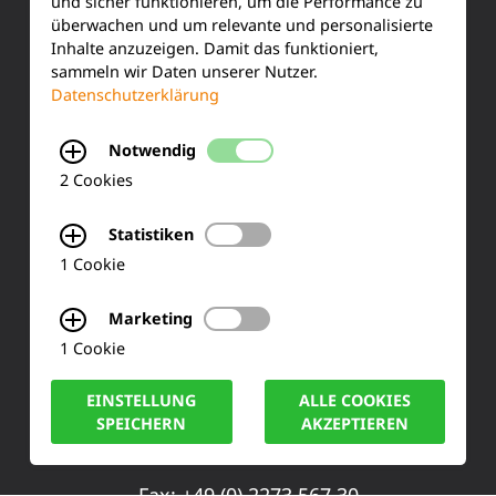
Kundenservice
und sicher funktionieren, um die Performance zu
überwachen und um relevante und personalisierte
Inhalte anzuzeigen. Damit das funktioniert,
Produktinformationen
sammeln wir Daten unserer Nutzer.
Datenschutzerklärung
Training & Schulung
Notwendig
Ihre Meinung
2 Cookies
FAQ
Statistiken
1 Cookie
KONTAKT
Marketing
Siemensstraße 2
1 Cookie
50170 Kerpen
EINSTELLUNG
ALLE COOKIES
SPEICHERN
AKZEPTIEREN
Tel.: +49 (0) 2273-567 0
Fax: +49 (0) 2273 567 30