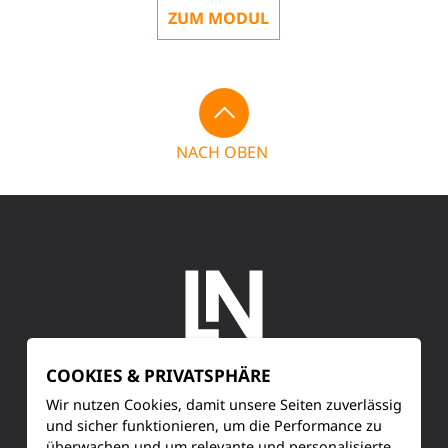
ZUM MODUL
NACH OBEN
COOKIES & PRIVATSPHÄRE
SERVICE
Wir nutzen Cookies, damit unsere Seiten zuverlässig
und sicher funktionieren, um die Performance zu
überwachen und um relevante und personalisierte