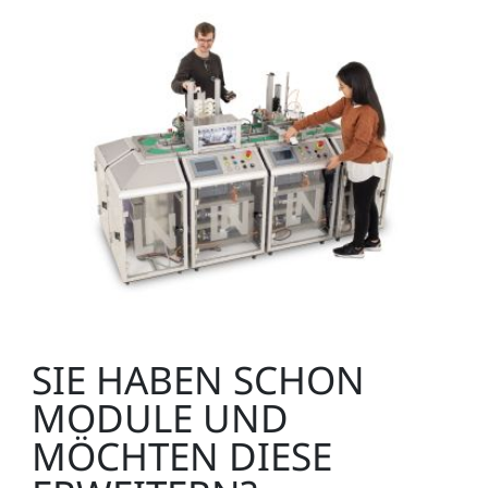
Werkstück-Oberteil weiß
LM9521
1
Werkstück-Unterteil schwarz
LM9525
3
SIE HABEN SCHON
MODULE UND
MÖCHTEN DIESE