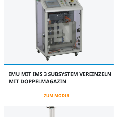
SO6200-2U
1
QuickChart IMS 5 Mechatronisches Subsystem
Bearbeiten
IMU MIT IMS 3 SUBSYSTEM VEREINZELN
SO6200-1E
MIT DOPPELMAGAZIN
Zusätzlich empfehlenswert:
ZUM MODUL
1