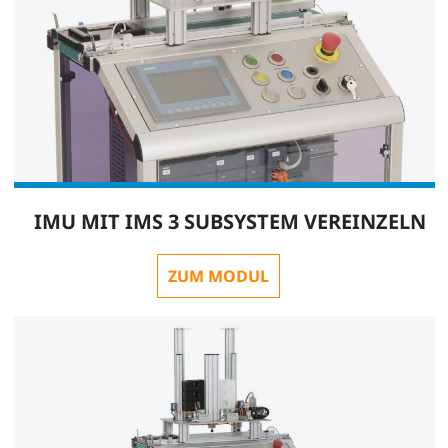
SO2805-5J
1
Interactive Lab Assistant: IMS X Mechatronische
IMU MIT IMS 3 SUBSYSTEM VEREINZELN
Basisstationen
SO2805-5X
ZUM MODUL
1
QuickChart IMU Industrial Mechatronic Unit