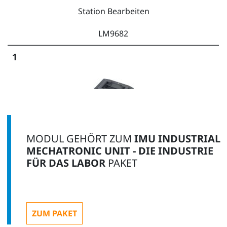
Station Bearbeiten
LM9682
1
Symmetrische Werkstückträgerplatte
MODUL GEHÖRT ZUM
IMU INDUSTRIAL
LM9532
MECHATRONIC UNIT - DIE INDUSTRIE
FÜR DAS LABOR
PAKET
1
ZUM PAKET