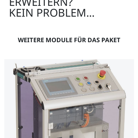
ERWEITERN?
Werkstück Bolzen Aluminium
KEIN PROBLEM...
LM9527
3
WEITERE MODULE FÜR DAS PAKET
Werkstück Bolzen Kunststoff rot
LM9528
Zubehör:
1