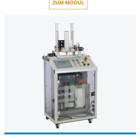
ZUM MODUL
Inbusschlüsselsatz
LM9716
1
Membrantrockner IDG3 mit Schnellkupplung u.
Filter AF20 mit Wasserabscheider
LM9671