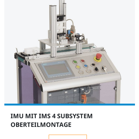
Verdichter, geräuscharm (Kompressor)
SE2902-9L
1
Schlauch- und Zubehörsatz für mechatronische
Systeme
IMU MIT IMS 4 SUBSYSTEM
LM9571
OBERTEILMONTAGE
1