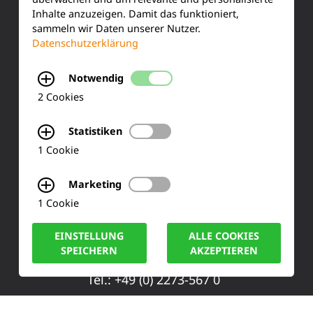
Kundenservice
Inhalte anzuzeigen. Damit das funktioniert,
sammeln wir Daten unserer Nutzer.
Produktinformationen
Datenschutzerklärung
Training & Schulung
Notwendig
Ihre Meinung
2 Cookies
FAQ
Statistiken
1 Cookie
KONTAKT
Marketing
1 Cookie
Siemensstraße 2
EINSTELLUNG
ALLE COOKIES
50170 Kerpen
SPEICHERN
AKZEPTIEREN
Tel.: +49 (0) 2273-567 0
Fax: +49 (0) 2273 567 30