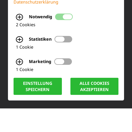
Datenschutzerklärung
KONTAKT
Notwendig
Siemensstraße 2
2 Cookies
50170 Kerpen
Statistiken
Tel.: +49 (0) 2273-567 0
1 Cookie
Fax: +49 (0) 2273 567 30
Marketing
1 Cookie
info@lucas-nuelle.de
EINSTELLUNG
ALLE COOKIES
SPEICHERN
AKZEPTIEREN
IMPRESSUM
DATENSCHUTZ
COOKIE HINWEISE