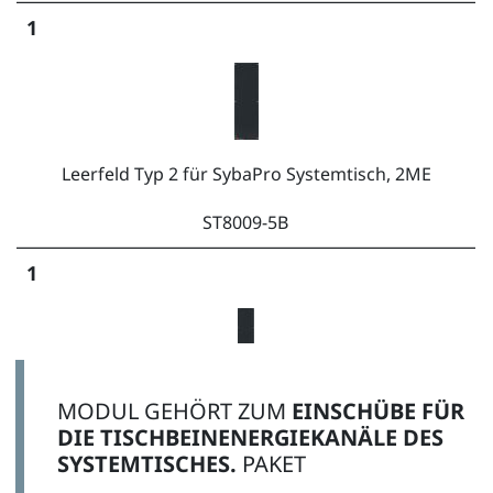
1
Leerfeld Typ 2 für SybaPro Systemtisch, 2ME
ST8009-5B
1
MODUL GEHÖRT ZUM
EINSCHÜBE FÜR
Leerfeld Typ 3 für SybaPro Systemtisch, 4ME
DIE TISCHBEINENERGIEKANÄLE DES
SYSTEMTISCHES.
PAKET
ST8009-5C