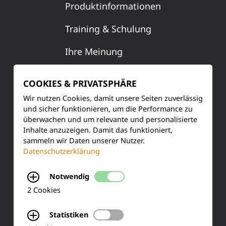
Produktinformationen
Training & Schulung
Ihre Meinung
FAQ
COOKIES & PRIVATSPHÄRE
Wir nutzen Cookies, damit unsere Seiten zuverlässig
und sicher funktionieren, um die Performance zu
KONTAKT
überwachen und um relevante und personalisierte
Inhalte anzuzeigen. Damit das funktioniert,
Siemensstraße 2
sammeln wir Daten unserer Nutzer.
Datenschutzerklärung
50170 Kerpen
Notwendig
Tel.: +49 (0) 2273-567 0
2 Cookies
Fax: +49 (0) 2273 567 30
Statistiken