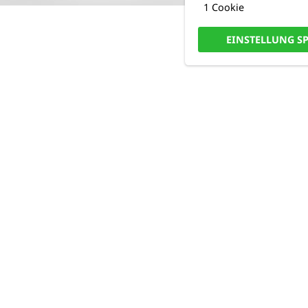
1 Cookie
EINSTELLUNG S
N MODULE
IESE
DIE MODULE FÜR DAS PAKE