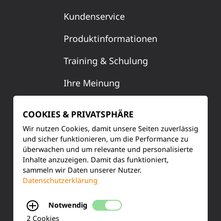
Kundenservice
Produktinformationen
Training & Schulung
Ihre Meinung
FAQ
COOKIES & PRIVATSPHÄRE
Wir nutzen Cookies, damit unsere Seiten zuverlässig
und sicher funktionieren, um die Performance zu
KONTAKT
überwachen und um relevante und personalisierte
Inhalte anzuzeigen. Damit das funktioniert,
Siemensstraße 2
sammeln wir Daten unserer Nutzer.
Datenschutzerklärung
50170 Kerpen
Notwendig
Tel.: +49 (0) 2273-567 0
2 Cookies