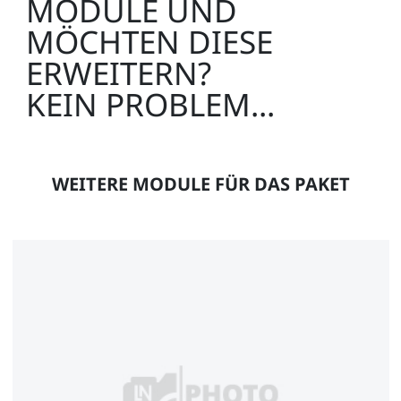
MODULE UND
MÖCHTEN DIESE
Energieversorgungskanal, Holzkorpus, 2000mm,
(3HE/384TE)
ERWEITERN?
KEIN PROBLEM...
ST8008-1S
WEITERE MODULE FÜR DAS PAKET