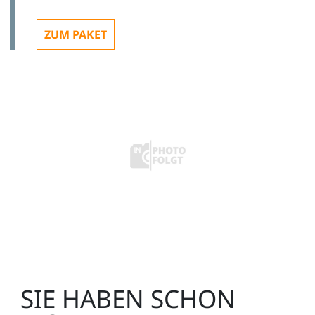
(3HE/294TE)
ZUM PAKET
ST8008-1R
1
Energieversorgungskanal, Holzkorpus, 1800mm,
(3HE/336TE)
ST8008-1N
1
SIE HABEN SCHON