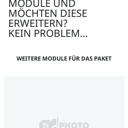
MODULE UND
III ~ 1000 V, CAT II / 32A
MÖCHTEN DIESE
SO5126-8E
ERWEITERN?
1
KEIN PROBLEM...
WEITERE MODULE FÜR DAS PAKET
Sicherheitsmessleitung 4mm, 25cm weiß, 600 V, CAT
III ~ 1000 V, CAT II / 32A
SO5126-8F
1