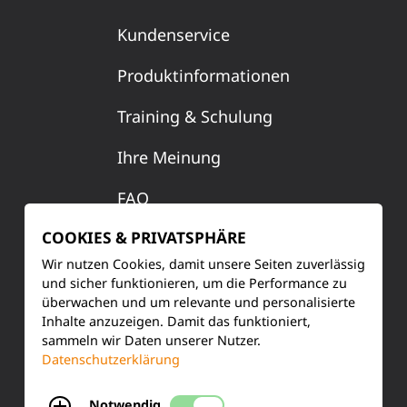
Sicherheitsmessleitung 4mm, 50cm weiß, 600 V, CAT
Kundenservice
III ~ 1000 V, CAT II / 32A
Produktinformationen
SO5126-8Q
Training & Schulung
1
Ihre Meinung
FAQ
COOKIES & PRIVATSPHÄRE
Sicherheitsmessleitung 4mm, 50cm grün/gelb, 600
Wir nutzen Cookies, damit unsere Seiten zuverlässig
KONTAKT
V, CAT III ~ 1000 V, CAT II / 32
und sicher funktionieren, um die Performance zu
überwachen und um relevante und personalisierte
Siemensstraße 2
SO5126-8R
Inhalte anzuzeigen. Damit das funktioniert,
sammeln wir Daten unserer Nutzer.
50170 Kerpen
Datenschutzerklärung
1
Tel.: +49 (0) 2273-567 0
Notwendig