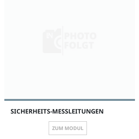
1
Sicherheitsmessleitung 4mm, 50cm rot, 600 V, CAT
III ~ 1000 V, CAT II / 32A
SO5126-8K
1
SICHERHEITS-MESSLEITUNGEN
Sicherheitsmessleitung 4mm, 50cm schwarz, 600 V,
CAT III ~ 1000 V, CAT II / 32A
ZUM MODUL