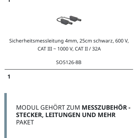
Sicherheitsmessleitung 4mm, 25cm schwarz, 600 V,
CAT III ~ 1000 V, CAT II / 32A
SO5126-8B
1
MODUL GEHÖRT ZUM
MESSZUBEHÖR -
STECKER, LEITUNGEN UND MEHR
Sicherheitsmessleitung 4mm, 25cm gelb, 600 V, CAT
PAKET
III ~ 1000 V, CAT II / 32A