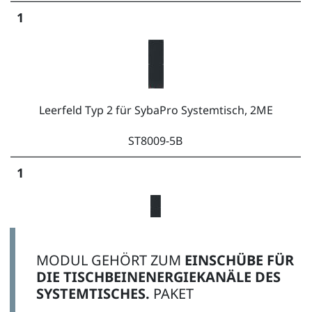
1
Leerfeld Typ 2 für SybaPro Systemtisch, 2ME
ST8009-5B
1
MODUL GEHÖRT ZUM
EINSCHÜBE FÜR
Leerfeld Typ 3 für SybaPro Systemtisch, 4ME
DIE TISCHBEINENERGIEKANÄLE DES
SYSTEMTISCHES.
PAKET
ST8009-5C