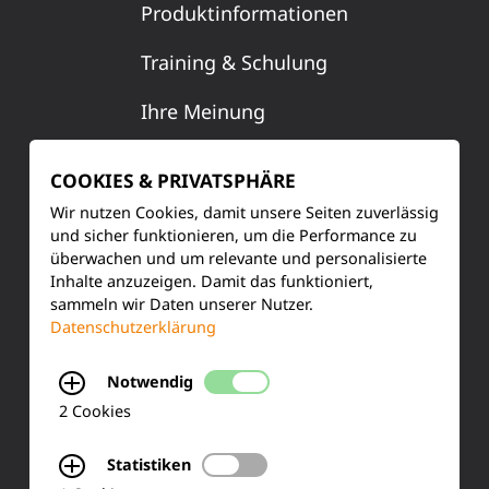
Produktinformationen
Training & Schulung
Ihre Meinung
FAQ
COOKIES & PRIVATSPHÄRE
Wir nutzen Cookies, damit unsere Seiten zuverlässig
und sicher funktionieren, um die Performance zu
KONTAKT
überwachen und um relevante und personalisierte
Inhalte anzuzeigen. Damit das funktioniert,
Siemensstraße 2
sammeln wir Daten unserer Nutzer.
Datenschutzerklärung
50170 Kerpen
Notwendig
Tel.: +49 (0) 2273-567 0
2 Cookies
Fax: +49 (0) 2273 567 30
Statistiken