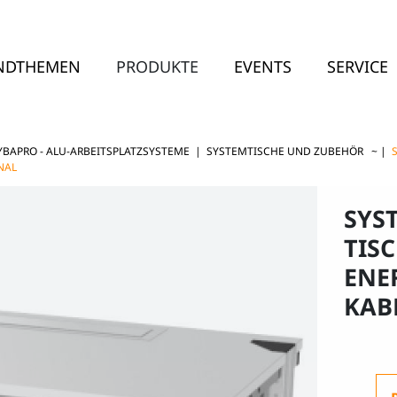
NDTHEMEN
PRODUKTE
EVENTS
SERVICE
YBAPRO - ALU-ARBEITSPLATZSYSTEME
|
SYSTEMTISCHE UND ZUBEHÖR ~
|
NAL
SYS
TIS
ENE
KAB