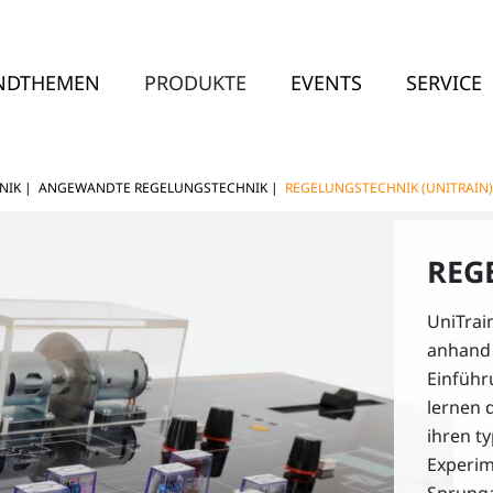
NDTHEMEN
PRODUKTE
EVENTS
SERVICE
NIK
|
ANGEWANDTE REGELUNGSTECHNIK
|
REGELUNGSTECHNIK (UNITRAIN)
REG
UniTrai
anhand 
Einführ
lernen 
ihren t
Experim