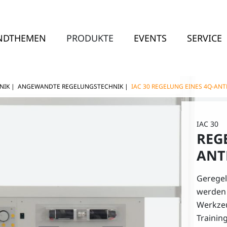
NDTHEMEN
PRODUKTE
EVENTS
SERVICE
NIK
|
ANGEWANDTE REGELUNGSTECHNIK
|
IAC 30 REGELUNG EINES 4Q-AN
IAC 30
REG
ANT
Geregel
werden 
Werkzeu
Trainin