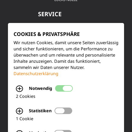
SERVICE
Kundenservice
COOKIES & PRIVATSPHÄRE
Produktinformationen
Wir nutzen Cookies, damit unsere Seiten zuverlässig
und sicher funktionieren, um die Performance zu
Training & Schulung
überwachen und um relevante und personalisierte
Inhalte anzuzeigen. Damit das funktioniert,
Ihre Meinung
sammeln wir Daten unserer Nutzer.
Datenschutzerklärung
FAQ
Notwendig
2 Cookies
KONTAKT
Statistiken
Siemensstraße 2
1 Cookie
50170 Kerpen