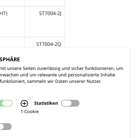
HT)
ST7004-2J
ST7004-2Q
TSPHÄRE
mit unsere Seiten zuverlässig und sicher funktionieren, um
rwachen und um relevante und personalisierte Inhalte
funktioniert, sammeln wir Daten unserer Nutzer.
MODUL GEHÖRT ZUM
Statistiken
ORGANISATIONSHILFEN
PAKET
1 Cookie