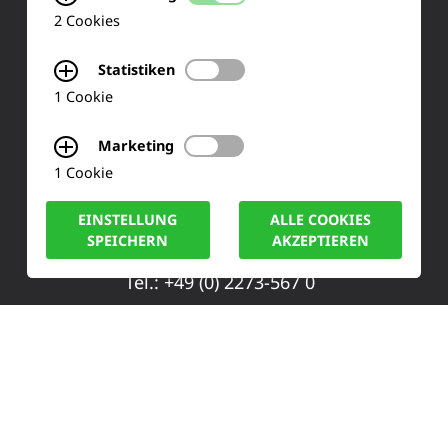
Ihre Meinung
2 Cookies
FAQ
Statistiken
1 Cookie
KONTAKT
Marketing
1 Cookie
Siemensstraße 2
EINSTELLUNG
ALLE COOKIES
50170 Kerpen
SPEICHERN
AKZEPTIEREN
Tel.: +49 (0) 2273-567 0
Fax: +49 (0) 2273 567 30
info@lucas-nuelle.de