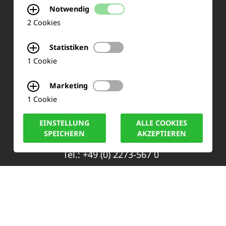
Notwendig
Ihre Meinung
2 Cookies
FAQ
Statistiken
1 Cookie
KONTAKT
Marketing
1 Cookie
Siemensstraße 2
EINSTELLUNG
ALLE COOKIES
50170 Kerpen
SPEICHERN
AKZEPTIEREN
Tel.: +49 (0) 2273-567 0
Fax: +49 (0) 2273 567 30
info@lucas-nuelle.de