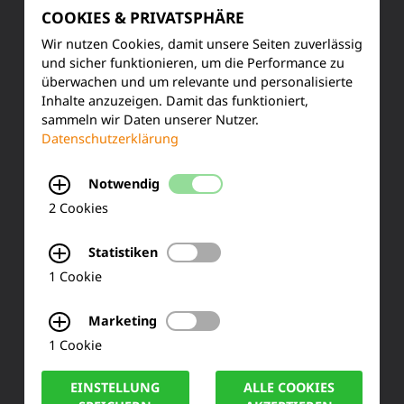
FAQ
COOKIES & PRIVATSPHÄRE
Wir nutzen Cookies, damit unsere Seiten zuverlässig
und sicher funktionieren, um die Performance zu
KONTAKT
überwachen und um relevante und personalisierte
Inhalte anzuzeigen. Damit das funktioniert,
Siemensstraße 2
sammeln wir Daten unserer Nutzer.
Datenschutzerklärung
50170 Kerpen
Notwendig
Tel.: +49 (0) 2273-567 0
2 Cookies
Fax: +49 (0) 2273 567 30
Statistiken
1 Cookie
info@lucas-nuelle.de
Marketing
1 Cookie
EINSTELLUNG
ALLE COOKIES