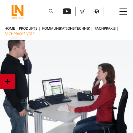
HOME
|
PRODUKTE
|
KOMMUNIKATIONSTECHNIK
|
FACHPRAXIS
|
FACHPRAXIS VOIP