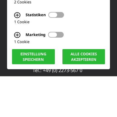
Ihre Meinung
2 Cookies
FAQ
Statistiken
1 Cookie
KONTAKT
Marketing
1 Cookie
Siemensstraße 2
EINSTELLUNG
ALLE COOKIES
50170 Kerpen
SPEICHERN
AKZEPTIEREN
Tel.: +49 (0) 2273-567 0
Fax: +49 (0) 2273 567 30
info@lucas-nuelle.de