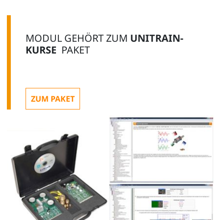
MODUL GEHÖRT ZUM
Kurs Energietechnik: Brennstoffzellentechnik
UNITRAIN-
KURSE
PAKET
CO4204-3C
Zusätzlich empfehlenswert:
ZUM PAKET
1
UniTrain Aufbewahrungskoffer für
Experimentierboard
SO4203-2V