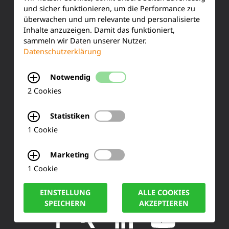
Ihre Meinung
und sicher funktionieren, um die Performance zu
überwachen und um relevante und personalisierte
FAQ
Inhalte anzuzeigen. Damit das funktioniert,
sammeln wir Daten unserer Nutzer.
Datenschutzerklärung
KONTAKT
Notwendig
2 Cookies
Siemensstraße 2
50170 Kerpen
Statistiken
1 Cookie
Tel.: +49 (0) 2273-567 0
Marketing
Fax: +49 (0) 2273 567 30
1 Cookie
info@lucas-nuelle.de
EINSTELLUNG
ALLE COOKIES
SPEICHERN
AKZEPTIEREN